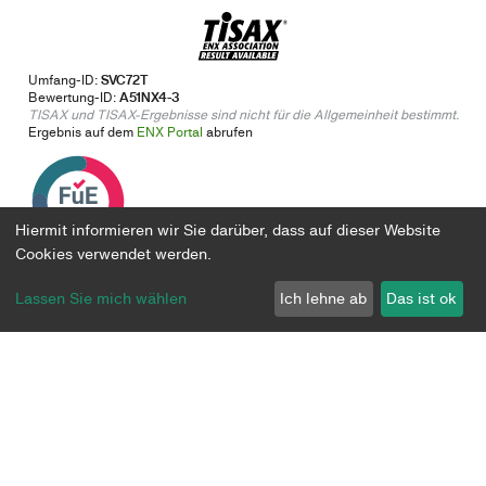
Umfang-ID:
SVC72T
Bewertung-ID:
A51NX4-3
TISAX und TISAX-Ergebnisse sind nicht für die Allgemeinheit bestimmt.
Ergebnis auf dem
ENX Portal
abrufen
Hiermit informieren wir Sie darüber, dass auf dieser Website
Cookies verwendet werden.
Lassen Sie mich wählen
Ich lehne ab
Das ist ok
Digitale Transformation
Ansatz & Expertise