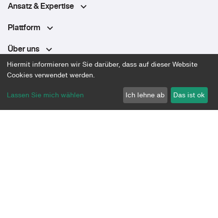
Ansatz & Expertise
Plattform
Über uns
Hiermit informieren wir Sie darüber, dass auf dieser Website
Community
Cookies verwendet werden.
Lassen Sie mich wählen
Ich lehne ab
Das ist ok
Datenschutz
Impressum
AGB
Let’s build the future together.