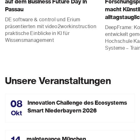
auf dem Business Future Day in
Forschungsp
Passau
macht Künstli
alltagstaugli
DE software & control und Erium
präsentierten mit video2workinstruction
DeepFrame: Kon
praktische Einblicke in KI für
entwickelt gem
Wissensmanagement
Hochschule Kar
Systeme – Train
statt teurer Re
Unsere Veranstaltungen
08
Innovation Challenge des Ecosystems
Smart Niederbayern 2026
Okt
maintenance München