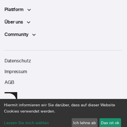
Plattform
Über uns
Community
Datenschutz
Impressum
AGB
Hiermit informieren wir Sie darüber, dass auf dieser Website
Let’s build the future together.
Cookies verwendet werden.
©2026 DE software & control GmbH
Lassen Sie mich wählen
Ich lehne ab
Das ist ok