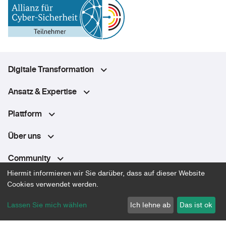
Digitale Transformation
Ansatz & Expertise
Plattform
Über uns
Community
Hiermit informieren wir Sie darüber, dass auf dieser Website
Cookies verwendet werden.
Datenschutz
Lassen Sie mich wählen
Ich lehne ab
Das ist ok
Impressum