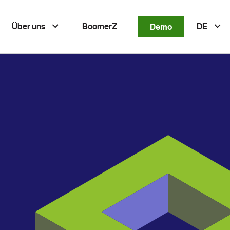
Über uns
BoomerZ
Demo
DE