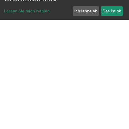
Plattform
Lassen Sie mich wählen
Ich lehne ab
Das ist ok
Über uns
Community
Datenschutz
Impressum
AGB
Let’s build the future together.
©2026 DE software & control GmbH