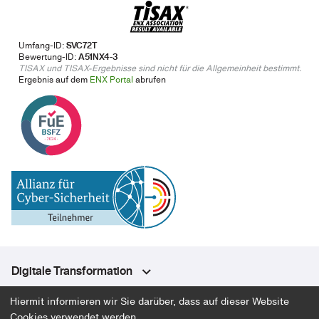
Umfang-ID:
SVC72T
Bewertung-ID:
A51NX4-3
TISAX und TISAX-Ergebnisse sind nicht für die Allgemeinheit bestimmt.
Ergebnis auf dem
ENX Portal
abrufen
Digitale Transformation
Hiermit informieren wir Sie darüber, dass auf dieser Website
Ansatz & Expertise
Cookies verwendet werden.