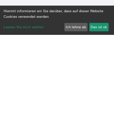
Ansatz & Expertise
Hiermit informieren wir Sie darüber, dass auf dieser Website
Cookies verwendet werden.
Plattform
Lassen Sie mich wählen
Ich lehne ab
Das ist ok
Über uns
Community
Datenschutz
Impressum
AGB
Let’s build the future together.