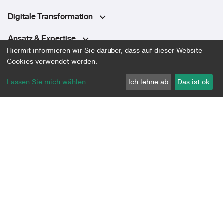
Digitale Transformation
Ansatz & Expertise
Hiermit informieren wir Sie darüber, dass auf dieser Website
Plattform
Cookies verwendet werden.
Lassen Sie mich wählen
Ich lehne ab
Das ist ok
Über uns
Community
Datenschutz
Impressum
AGB