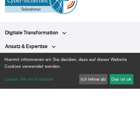
Digitale Transformation
Ansatz & Expertise
Hiermit informieren wir Sie darüber, dass auf dieser Website
Plattform
Cookies verwendet werden.
Über uns
Lassen Sie mich wählen
Ich lehne ab
Das ist ok
Community
Datenschutz
Impressum