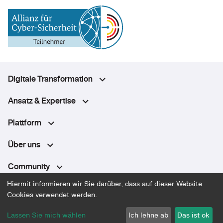
Digitale Transformation
Ansatz & Expertise
Plattform
Über uns
Community
Hiermit informieren wir Sie darüber, dass auf dieser Website
Cookies verwendet werden.
Datenschutz
Lassen Sie mich wählen
Ich lehne ab
Das ist ok